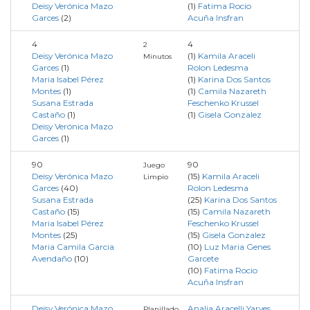
Deisy Verónica Mazo
(1)
Fatima Rocio
Garces
(2)
Acuña Insfran
4
4
2
Deisy Verónica Mazo
(1)
Kamila Araceli
Minutos
Garces
(1)
Rolon Ledesma
Maria Isabel Pérez
(1)
Karina Dos Santos
Montes
(1)
(1)
Camila Nazareth
Susana Estrada
Feschenko Krussel
Castaño
(1)
(1)
Gisela Gonzalez
Deisy Verónica Mazo
Garces
(1)
90
90
Juego
Deisy Verónica Mazo
(15)
Kamila Araceli
Limpio
Garces
(40)
Rolon Ledesma
Susana Estrada
(25)
Karina Dos Santos
Castaño
(15)
(15)
Camila Nazareth
Maria Isabel Pérez
Feschenko Krussel
Montes
(25)
(15)
Gisela Gonzalez
Maria Camila Garcia
(10)
Luz Maria Genes
Avendaño
(10)
Garcete
(10)
Fatima Rocio
Acuña Insfran
Deisy Verónica Mazo
Analia Aracelli Yaryes
Planillado