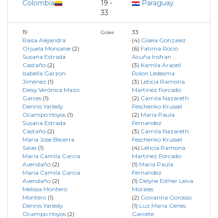
Colombia
19 -
Paraguay
33
19
33
Goles
Raisa Alejandra
(4)
Gisela Gonzalez
Orjuela Monsalve
(2)
(6)
Fatima Rocio
Susana Estrada
Acuña Insfran
Castaño
(2)
(3)
Kamila Araceli
Isabella Garzon
Rolon Ledesma
Jiménez
(1)
(3)
Leticia Ramona
Deisy Verónica Mazo
Martinez Forcado
Garces
(1)
(2)
Camila Nazareth
Dennis Yarledy
Feschenko Krussel
Ocampo Hoyos
(1)
(2)
Maria Paula
Susana Estrada
Fernandez
Castaño
(2)
(3)
Camila Nazareth
Maria Jose Becerra
Feschenko Krussel
Salas
(1)
(4)
Leticia Ramona
Maria Camila Garcia
Martinez Forcado
Avendaño
(2)
(1)
Maria Paula
Maria Camila Garcia
Fernandez
Avendaño
(2)
(1)
Delyne Esther Leiva
Melissa Montero
Morales
Montero
(1)
(2)
Giovanna Gorosso
Dennis Yarledy
(1)
Luz Maria Genes
Ocampo Hoyos
(2)
Garcete