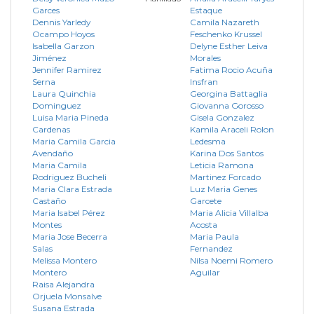
Garces
Estaque
Dennis Yarledy
Camila Nazareth
Ocampo Hoyos
Feschenko Krussel
Isabella Garzon
Delyne Esther Leiva
Jiménez
Morales
Jennifer Ramirez
Fatima Rocio Acuña
Serna
Insfran
Laura Quinchia
Georgina Battaglia
Dominguez
Giovanna Gorosso
Luisa Maria Pineda
Gisela Gonzalez
Cardenas
Kamila Araceli Rolon
Maria Camila Garcia
Ledesma
Avendaño
Karina Dos Santos
Maria Camila
Leticia Ramona
Rodriguez Bucheli
Martinez Forcado
Maria Clara Estrada
Luz Maria Genes
Castaño
Garcete
Maria Isabel Pérez
Maria Alicia Villalba
Montes
Acosta
Maria Jose Becerra
Maria Paula
Salas
Fernandez
Melissa Montero
Nilsa Noemi Romero
Montero
Aguilar
Raisa Alejandra
Orjuela Monsalve
Susana Estrada