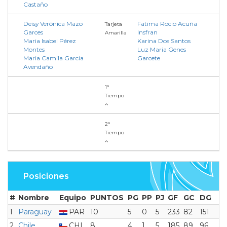
Castaño
Deisy Verónica Mazo
Fatima Rocio Acuña
Tarjeta
Garces
Insfran
Amarilla
Maria Isabel Pérez
Karina Dos Santos
Montes
Luz Maria Genes
Maria Camila Garcia
Garcete
Avendaño
1°
Tiempo
2°
Tiempo
Posiciones
#
Nombre
Equipo
PUNTOS
PG
PP
PJ
GF
GC
DG
1
Paraguay
PAR
10
5
0
5
233
82
151
2
Chile
CHI
8
4
1
5
185
89
96