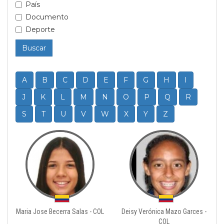
País
Documento
Deporte
Buscar
A
B
C
D
E
F
G
H
I
J
K
L
M
N
O
P
Q
R
S
T
U
V
W
X
Y
Z
Maria Jose Becerra Salas - COL
Deisy Verónica Mazo Garces -
COL