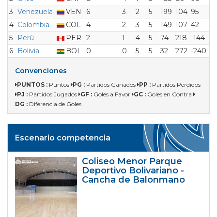
3
Venezuela
VEN
6
3
2
5
199
104
95
4
Colombia
COL
4
2
3
5
149
107
42
5
Perú
PER
2
1
4
5
74
218
-144
6
Bolivia
BOL
0
0
5
5
32
272
-240
Convenciones
PUNTOS :
Puntos
PG :
Partidos Ganados
PP :
Partidos Perdidos
PJ :
Partidos Jugados
GF :
Goles a Favor
GC :
Goles en Contra
DG :
Diferencia de Goles
Escenario competencia
Coliseo Menor Parque
Deportivo Bolivariano -
Cancha de Balonmano