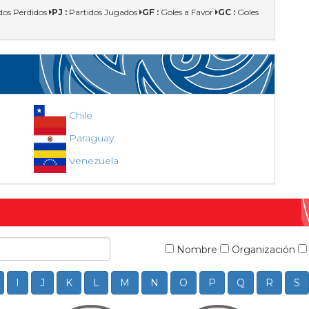
dos Perdidos
PJ :
Partidos Jugados
GF :
Goles a Favor
GC :
Goles
Chile
Paraguay
Venezuela
Nombre
Organización
I
J
K
L
M
N
O
P
Q
R
S