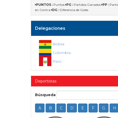
PUNTOS :
Puntos
PG :
Partidos Ganados
PP :
Parti
en Contra
DG :
Diferencia de Goles
Delegaciones
Bolivia
Colombia
Perú
Deportistas
Búsqueda
A
B
C
D
E
F
G
H