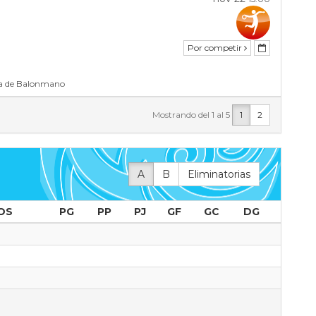
Por competir
ha de Balonmano
Mostrando del 1 al 5
1
2
A
B
Eliminatorias
OS
PG
PP
PJ
GF
GC
DG