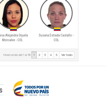
isa Alejandra Orjuela
Susana Estrada Castaño -
Monsalve - COL
COL
Mostrando del 1 al 18
1
2
3
4
5
Ver todo