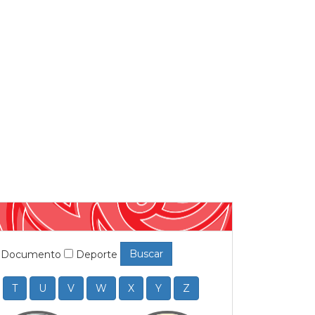
Buscar
Documento
Deporte
T
U
V
W
X
Y
Z