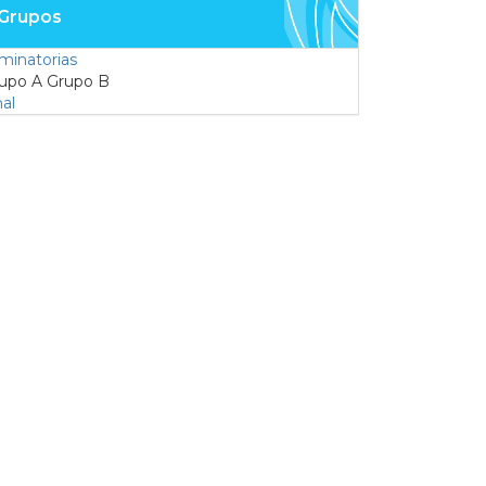
Grupos
iminatorias
upo A Grupo B
nal