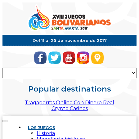
Del 11 al 25 de noviembre de 2017
Popular destinations
Tragaperras Online Con Dinero Real
Crypto Casinos
Mostrar
LOS JUEGOS
Menú
Historia