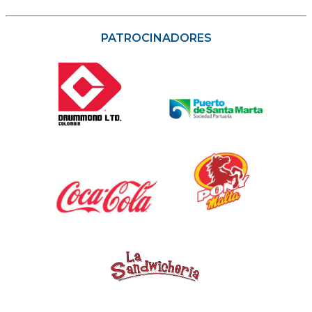
PATROCINADORES