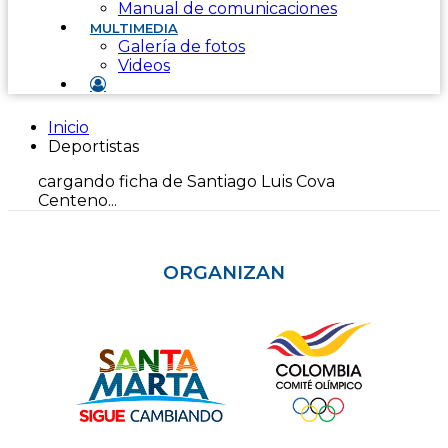
Manual de comunicaciones
MULTIMEDIA
Galería de fotos
Videos
Inicio
Deportistas
cargando ficha de Santiago Luis Cova
Centeno...
ORGANIZAN