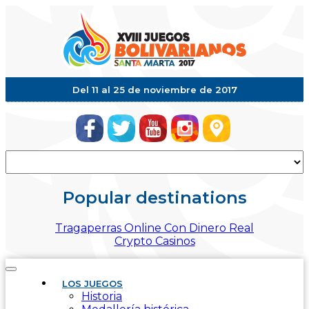
Del 11 al 25 de noviembre de 2017
Popular destinations
Tragaperras Online Con Dinero Real
Crypto Casinos
Mostrar
LOS JUEGOS
Menú
Historia