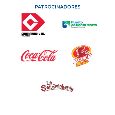
PATROCINADORES