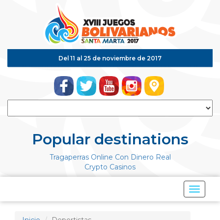
Del 11 al 25 de noviembre de 2017
Popular destinations
Tragaperras Online Con Dinero Real
Crypto Casinos
Mostrar
Menú