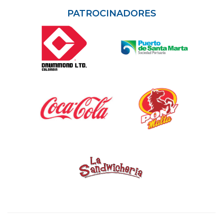
PATROCINADORES