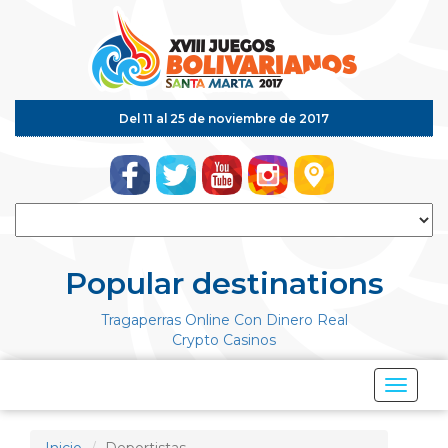
Del 11 al 25 de noviembre de 2017
Popular destinations
Tragaperras Online Con Dinero Real
Crypto Casinos
Mostrar
Menú