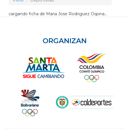
Inicio
Deportistas
cargando ficha de Maria Jose Rodriguez Ospina...
ORGANIZAN