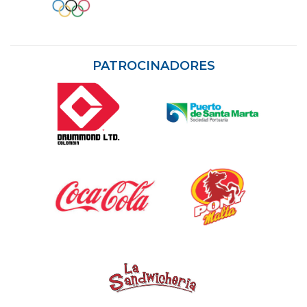
PATROCINADORES