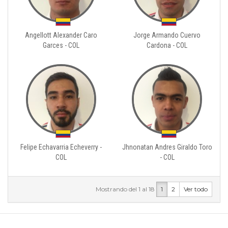
Angellott Alexander Caro
Jorge Armando Cuervo
Garces - COL
Cardona - COL
Felipe Echavarria Echeverry -
Jhnonatan Andres Giraldo Toro
COL
- COL
Mostrando del 1 al 18
1
2
Ver todo