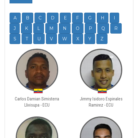
A
B
C
D
E
F
G
H
I
J
K
L
M
N
O
P
Q
R
S
T
U
V
W
X
Y
Z
Carlos Damian Simisterra
Jimmy Isidoro Espinales
Llivisupa - ECU
Ramirez - ECU