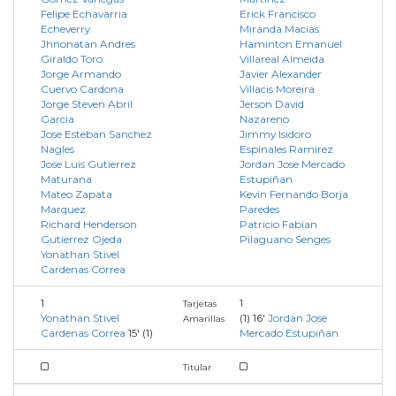
Felipe Echavarria
Erick Francisco
Echeverry
Miranda Macias
Jhnonatan Andres
Haminton Emanuel
Giraldo Toro
Villareal Almeida
Jorge Armando
Javier Alexander
Cuervo Cardona
Villacis Moreira
Jorge Steven Abril
Jerson David
Garcia
Nazareno
Jose Esteban Sanchez
Jimmy Isidoro
Nagles
Espinales Ramirez
Jose Luis Gutierrez
Jordan Jose Mercado
Maturana
Estupiñan
Mateo Zapata
Kevin Fernando Borja
Marquez
Paredes
Richard Henderson
Patricio Fabian
Gutierrez Ojeda
Pilaguano Senges
Yonathan Stivel
Cardenas Correa
1
1
Tarjetas
Yonathan Stivel
(1)
16'
Jordan Jose
Amarillas
Cardenas Correa
15'
(1)
Mercado Estupiñan
Titular