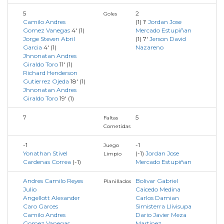
5
2
Goles
Camilo Andres
(1)
1'
Jordan Jose
Gomez Vanegas
4'
(1)
Mercado Estupiñan
Jorge Steven Abril
(1)
7'
Jerson David
Garcia
4'
(1)
Nazareno
Jhnonatan Andres
Giraldo Toro
11'
(1)
Richard Henderson
Gutierrez Ojeda
18'
(1)
Jhnonatan Andres
Giraldo Toro
19'
(1)
7
5
Faltas
Cometidas
-1
-1
Juego
Yonathan Stivel
(-1)
Jordan Jose
Limpio
Cardenas Correa
(-1)
Mercado Estupiñan
Andres Camilo Reyes
Bolivar Gabriel
Planillados
Julio
Caicedo Medina
Angellott Alexander
Carlos Damian
Caro Garces
Simisterra Llivisupa
Camilo Andres
Dario Javier Meza
Gomez Vanegas
Martinez