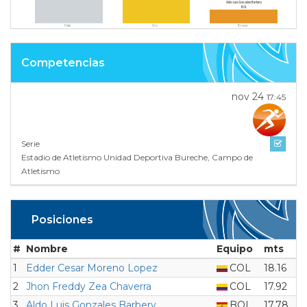
Aldo Luis Gonzales Barbery
BOL
Plata
Oro
Bronce
Competencias
nov 24
17:45
Serie
Estadio de Atletismo Unidad Deportiva Bureche, Campo de
Atletismo
Posiciones
#
Nombre
Equipo
mts
1
Edder Cesar Moreno Lopez
COL
18.16
2
Jhon Freddy Zea Chaverra
COL
17.92
3
Aldo Luis Gonzales Barbery
BOL
17.78