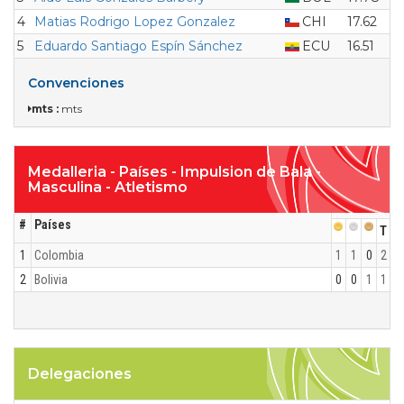
4
Matias Rodrigo Lopez Gonzalez
CHI
17.62
5
Eduardo Santiago Espín Sánchez
ECU
16.51
Convenciones
mts :
mts
Medalleria - Países - Impulsion de Bala -
Masculina - Atletismo
#
Países
T
1
Colombia
1
1
0
2
2
Bolivia
0
0
1
1
Delegaciones