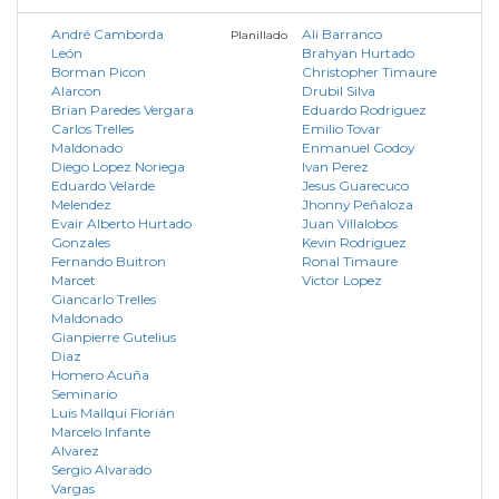
André Camborda
Ali Barranco
Planillado
León
Brahyan Hurtado
Borman Picon
Christopher Timaure
Alarcon
Drubil Silva
Brian Paredes Vergara
Eduardo Rodriguez
Carlos Trelles
Emilio Tovar
Maldonado
Enmanuel Godoy
Diego Lopez Noriega
Ivan Perez
Eduardo Velarde
Jesus Guarecuco
Melendez
Jhonny Peñaloza
Evair Alberto Hurtado
Juan Villalobos
Gonzales
Kevin Rodriguez
Fernando Buitron
Ronal Timaure
Marcet
Victor Lopez
Giancarlo Trelles
Maldonado
Gianpierre Gutelius
Diaz
Homero Acuña
Seminario
Luis Mallqui Florián
Marcelo Infante
Alvarez
Sergio Alvarado
Vargas