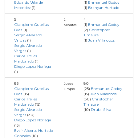
Eduardo Velarde
(1)
Enmanuel Godoy
Melendez
(1)
(1)
Brahyan Hurtado
5
4
2
Gianpierre Gutelius
(1)
Enmanuel Godoy
Minutos
Diaz
(1)
(2)
Christopher
Sergio Alvarado
Timaure
Vargas
(1)
(1)
Juan Villalobos
Sergio Alvarado
Vargas
(1)
Carlos Trelles
Maldonado
(1)
Diego Lopez Noriega
(1)
85
80
Juego
Gianpierre Gutelius
(25)
Enmanuel Godoy
Limpio
Diaz
(15)
(15)
Juan Villalobos
Carlos Trelles
(30)
Christopher
Maldonado
(15)
Timaure
Sergio Alvarado
(10)
Drubil Silva
Vargas
(30)
Diego Lopez Noriega
(15)
Evair Alberto Hurtado
Gonzales
(10)