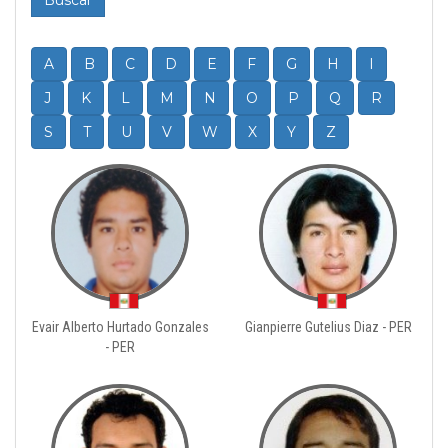
Buscar
A
B
C
D
E
F
G
H
I
J
K
L
M
N
O
P
Q
R
S
T
U
V
W
X
Y
Z
Evair Alberto Hurtado Gonzales
Gianpierre Gutelius Diaz - PER
- PER