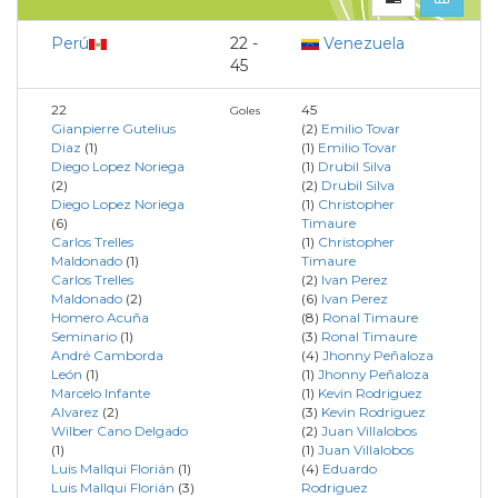
Perú
22 -
Venezuela
45
22
45
Goles
Gianpierre Gutelius
(2)
Emilio Tovar
Diaz
(1)
(1)
Emilio Tovar
Diego Lopez Noriega
(1)
Drubil Silva
(2)
(2)
Drubil Silva
Diego Lopez Noriega
(1)
Christopher
(6)
Timaure
Carlos Trelles
(1)
Christopher
Maldonado
(1)
Timaure
Carlos Trelles
(2)
Ivan Perez
Maldonado
(2)
(6)
Ivan Perez
Homero Acuña
(8)
Ronal Timaure
Seminario
(1)
(3)
Ronal Timaure
André Camborda
(4)
Jhonny Peñaloza
León
(1)
(1)
Jhonny Peñaloza
Marcelo Infante
(1)
Kevin Rodriguez
Alvarez
(2)
(3)
Kevin Rodriguez
Wilber Cano Delgado
(2)
Juan Villalobos
(1)
(1)
Juan Villalobos
Luis Mallqui Florián
(1)
(4)
Eduardo
Luis Mallqui Florián
(3)
Rodriguez