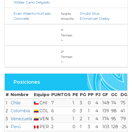
Wilber Cano Delgado
Evair Alberto Hurtado
Drubil Silva
Tarjeta
Gonzales
Enmanuel Godoy
Amarilla
1°
Tiempo
2°
Tiempo
Posiciones
#
Nombre
Equipo
PUNTOS
PE
PG
PP
PJ
GF
GC
DG
1
Chile
CHI
7
1
3
0
4
149
74
75
2
Colombia
COL
6
0
3
1
4
139
98
41
3
Venezuela
VEN
5
1
2
1
4
174
95
79
4
Perú
PER
2
0
1
3
4
103
128
-25