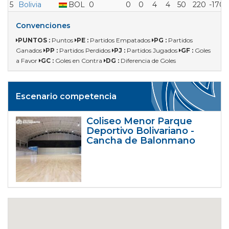
5
Bolivia
BOL
0
0
0
4
4
50
220
-170
Convenciones
PUNTOS :
Puntos
PE :
Partidos Empatados
PG :
Partidos
Ganados
PP :
Partidos Perdidos
PJ :
Partidos Jugados
GF :
Goles
a Favor
GC :
Goles en Contra
DG :
Diferencia de Goles
Escenario competencia
Coliseo Menor Parque
Deportivo Bolivariano -
Cancha de Balonmano