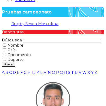
Pruebas campeonato
Rugby Seven Masculina
Deportistas
Búsqueda
Nombre
País
Documento
Deporte
Buscar
A
B
C
D
E
F
G
H
I
J
K
L
M
N
O
P
Q
R
S
T
U
V
W
X
Y
Z