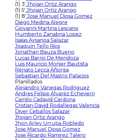
(1)
3'
Jhojan Ortiz Arango
(1)
5'
Jhojan Ortiz Arango
(1)
8'
Jose Manuel Diosa Gomez
Diego Medina Alegre
Giovanni Martina Lescano
Humberto Zanabria Lopez
Isaias Aysanoa Salazar
Joaquin Tello Rios
Jonathan Bauza Bueno
Lucas Barrio De Mendoza
Luis Mauricio Monier Bautista
Renato Lecca Añorga
Sebastian Del Mastro Palacios
Planillados
Alejandro Vanegas Rodriguez
Andres Felipe Alvarez Echeverri
Camilo Cadavid Cardona
Cristian David Rodallegas Valencia
Diver Ceballos Salazar
Jhojan Ortiz Arango
Jhon Arley Urrutia Robledo
Jose Manuel Diosa Gomez
Jose Ricardo Ramirez Talero