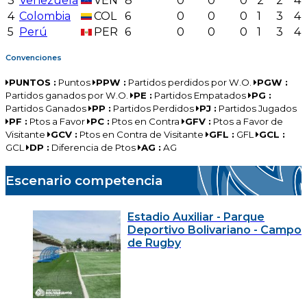
3
Venezuela
VEN
8
0
0
0
2
2
4
4
Colombia
COL
6
0
0
0
1
3
4
5
Perú
PER
6
0
0
0
1
3
4
Convenciones
PUNTOS :
Puntos
PPW :
Partidos perdidos por W.O.
PGW :
Partidos ganados por W.O.
PE :
Partidos Empatados
PG :
Partidos Ganados
PP :
Partidos Perdidos
PJ :
Partidos Jugados
PF :
Ptos a Favor
PC :
Ptos en Contra
GFV :
Ptos a Favor de
Visitante
GCV :
Ptos en Contra de Visitante
GFL :
GFL
GCL :
GCL
DP :
Diferencia de Ptos
AG :
AG
Escenario competencia
Estadio Auxiliar - Parque
Deportivo Bolivariano - Campo
de Rugby