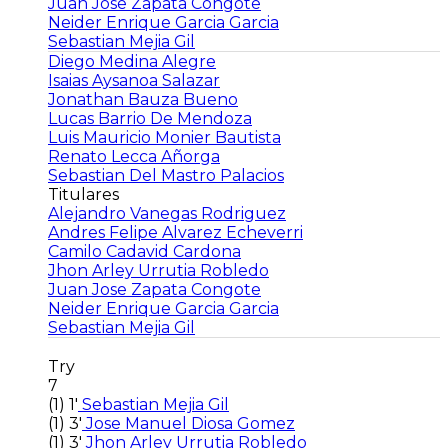
Juan Jose Zapata Congote
Neider Enrique Garcia Garcia
Sebastian Mejia Gil
Diego Medina Alegre
Isaias Aysanoa Salazar
Jonathan Bauza Bueno
Lucas Barrio De Mendoza
Luis Mauricio Monier Bautista
Renato Lecca Añorga
Sebastian Del Mastro Palacios
Titulares
Alejandro Vanegas Rodriguez
Andres Felipe Alvarez Echeverri
Camilo Cadavid Cardona
Jhon Arley Urrutia Robledo
Juan Jose Zapata Congote
Neider Enrique Garcia Garcia
Sebastian Mejia Gil
Try
7
(1)
1'
Sebastian Mejia Gil
(1)
3'
Jose Manuel Diosa Gomez
(1)
3'
Jhon Arley Urrutia Robledo