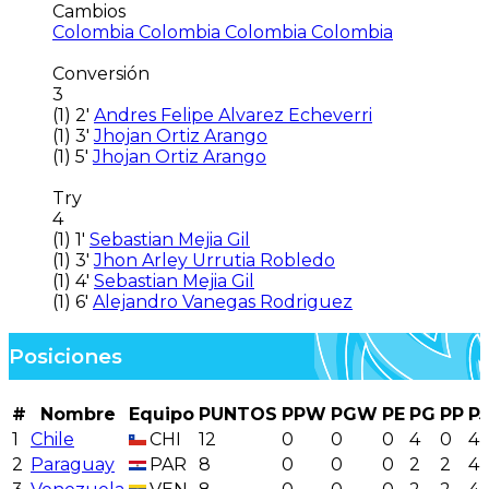
Cambios
Colombia
Colombia
Colombia
Colombia
Conversión
3
(1)
2'
Andres Felipe Alvarez Echeverri
(1)
3'
Jhojan Ortiz Arango
(1)
5'
Jhojan Ortiz Arango
Try
4
(1)
1'
Sebastian Mejia Gil
(1)
3'
Jhon Arley Urrutia Robledo
(1)
4'
Sebastian Mejia Gil
(1)
6'
Alejandro Vanegas Rodriguez
Posiciones
#
Nombre
Equipo
PUNTOS
PPW
PGW
PE
PG
PP
PJ
1
Chile
CHI
12
0
0
0
4
0
4
2
Paraguay
PAR
8
0
0
0
2
2
4