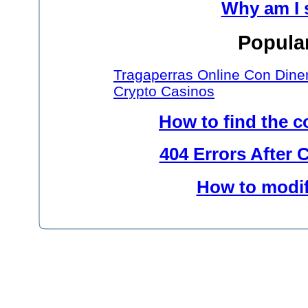
Why am I 
Popular
Tragaperras Online Con Dine
Crypto Casinos
How to find the co
404 Errors After 
How to modify